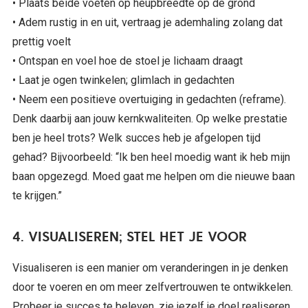
• Plaats beide voeten op heupbreedte op de grond
• Adem rustig in en uit, vertraag je ademhaling zolang dat
prettig voelt
• Ontspan en voel hoe de stoel je lichaam draagt
• Laat je ogen twinkelen; glimlach in gedachten
• Neem een positieve overtuiging in gedachten (reframe).
Denk daarbij aan jouw kernkwaliteiten. Op welke prestatie
ben je heel trots? Welk succes heb je afgelopen tijd
gehad? Bijvoorbeeld: “Ik ben heel moedig want ik heb mijn
baan opgezegd. Moed gaat me helpen om die nieuwe baan
te krijgen.”
4. VISUALISEREN; STEL HET JE VOOR
Visualiseren is een manier om veranderingen in je denken
door te voeren en om meer zelfvertrouwen te ontwikkelen.
Probeer je succes te beleven, zie jezelf je doel realiseren.