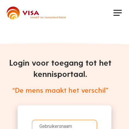
Skip
to
main
content
Login voor toegang tot het
kennisportaal.
“De mens maakt het verschil”