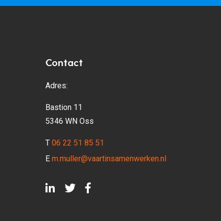
Contact
Adres:
Bastion 11
5346 WN Oss
T
06 22 51 85 51
E
m.muller@vaartinsamenwerken.nl