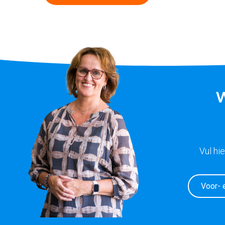
W
Vul hi