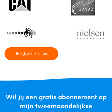
Bekijk alle klanten
Wil jij een gratis abonnement op
mijn tweemaandelijkse