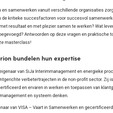
 en samenwerken vanuit verschillende organisaties zor
jn de kritieke succesfactoren voor succesvol samenwerk
met resultaat en met plezier samen te werken? Wat lever
toegevoegd? Antwoorden op deze vragen en praktische t
ze masterclass!
ion bundelen hun expertise
 eigenaar van SiJa Interimmanagement en energieke pro
tgerichte verbetertrajecten in de non-profit sector. Zij is
ertificeerd en ervaren in werken en toepassen van klantg
esmanagement en systeem denken.
genaar van VISA – Vaart in Samenwerken en gecertificeer