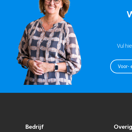
W
Vul hi
Bedrijf
Overi