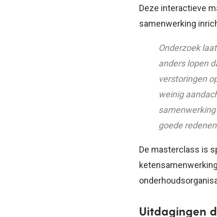
Deze interactieve ma
samenwerking inricht
Onderzoek laat
anders lopen d
verstoringen o
weinig aandacht
samenwerking aa
goede redenen
De masterclass is s
ketensamenwerking, 
onderhoudsorganisat
Uitdagingen 