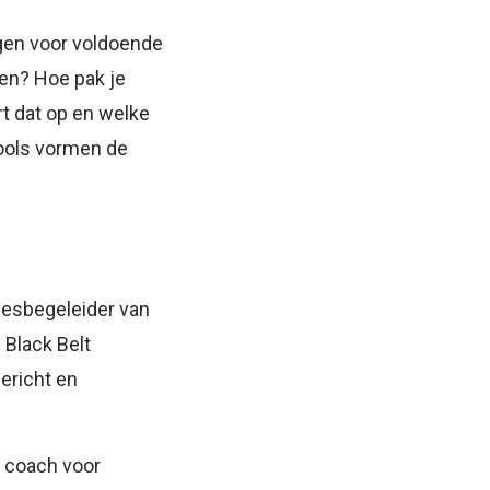
gen voor voldoende
en? Hoe pak je
t dat op en welke
ools vormen de
cesbegeleider van
 Black Belt
ericht en
d coach voor