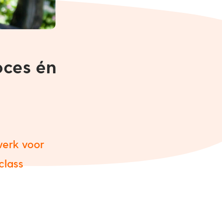
oces én
werk voor
class