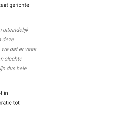
taat gerichte
uiteindelijk
m deze
 we dat er vaak
an slechte
ijn dus hele
f in
atie tot