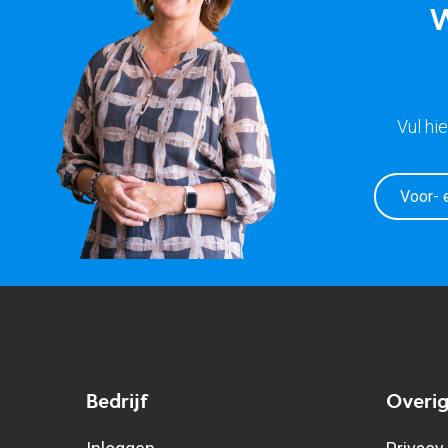
W
Vul hi
Bedrijf
Overi