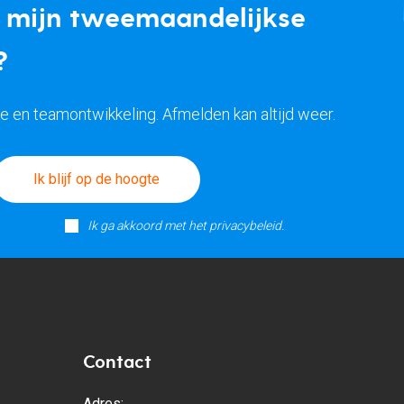
p mijn tweemaandelijkse
?
ke en teamontwikkeling. Afmelden kan altijd weer.
Ik blijf op de hoogte
Ik ga akkoord met het privacybeleid.
Contact
Adres: