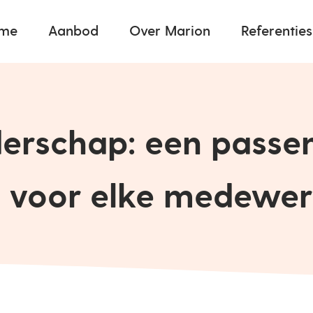
me
Aanbod
Over Marion
Referenties
iderschap: een passe
jl voor elke medewe