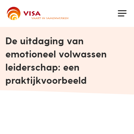
Skip
to
main
content
De uitdaging van
emotioneel volwassen
leiderschap: een
praktijkvoorbeeld