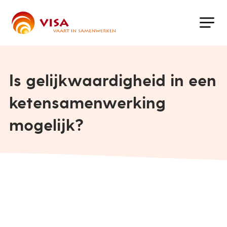
Skip
to
main
content
Is gelijkwaardigheid in een
ketensamenwerking
mogelijk?