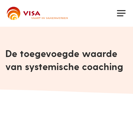
Skip
to
main
content
De toegevoegde waarde
van systemische coaching