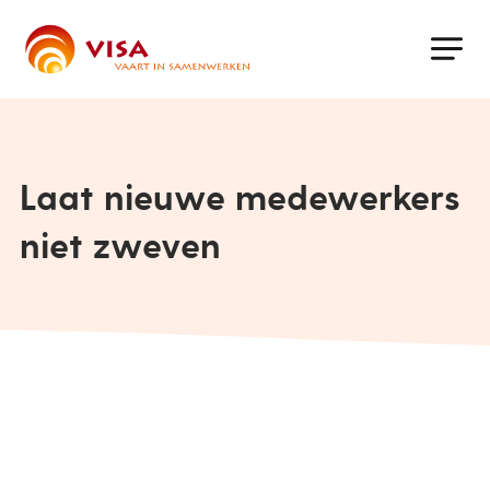
Skip
to
main
content
Laat nieuwe medewerkers
niet zweven