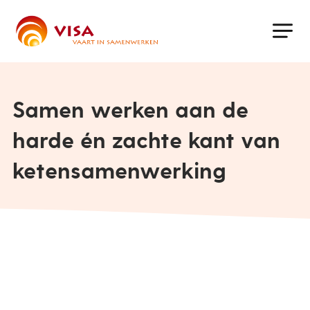
Skip
to
main
content
Samen werken aan de
harde én zachte kant van
ketensamenwerking